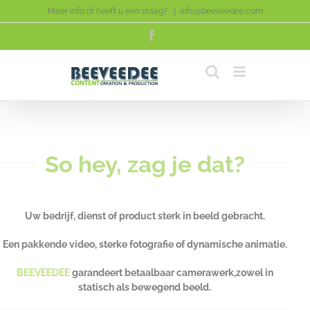
Skip
Meer info of heeft u een vraag?
|
info@beeveedee.com
to
Facebook
content
So hey, zag je dat?
Uw bedrijf,
dienst of product sterk in beeld gebracht.
Een pakkende video, sterke fotografie of dynamische animatie.
BEEVEEDEE
garandeert betaalbaar camerawerk,
zowel in
statisch als bewegend beeld
.