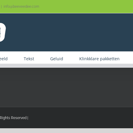
|
info@beeveedee.com
eeld
Tekst
Geluid
Klinkklare pakketten
Rights Reserved |