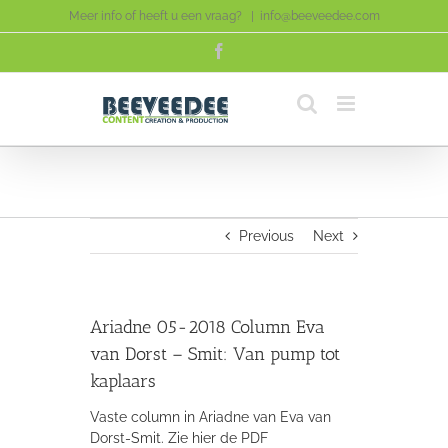
Skip
Meer info of heeft u een vraag?
|
info@beeveedee.com
to
Facebook
content
Previous
Next
Ariadne 05-2018 Column Eva
van Dorst – Smit: Van pump tot
kaplaars
Vaste column in Ariadne van Eva van
Dorst-Smit.
Zie hier de PDF