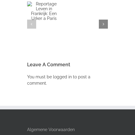
Ariadne
06-
Reportage
2018
Leven in
Column
rankrijk: Een
Eva
Urker a Paris
van
Dorst
–
Smit:
28
Seconden
Leave A Comment
You must be
logged in
to post a
comment.
Algemene Voorwaarden