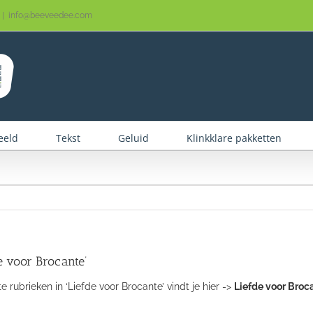
|
info@beeveedee.com
eeld
Tekst
Geluid
Klinkklare pakketten
de voor Brocante’
 rubrieken in ‘Liefde voor Brocante’ vindt je hier ->
Liefde voor Broc