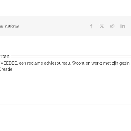
Facebook
X
Reddit
Li
ur Platform!
rten
VEEDEE, een reclame adviesbureau. Woont en werkt met zijn gezin in 
Creatie
Ariadne
Ariadne
05-
06-
2018
Artikel
2018
Column
Margriet
Column
Eva
Maart