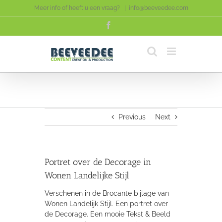
Skip
Meer info of heeft u een vraag?
|
info@beeveedee.com
to
Facebook
content
Previous
Next
Portret over de Decorage in
Wonen Landelijke Stijl
Verschenen in de Brocante bijlage van
Wonen Landelijk Stijl. Een portret over
de Decorage. Een mooie Tekst & Beeld