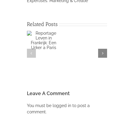
Expertises: Marketing & Creatie
Related Posts
Ariadne
06-
Reportage
2018
Leven in
Column
rankrijk: Een
Eva
Urker a Paris
van
Dorst
–
Smit:
28
Seconden
Leave A Comment
You must be
logged in
to post a
comment.