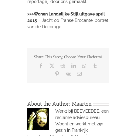
reportage, door ons gemaakt.
>>>Wonen Landelijke Stijl uitgave april
2015
– Jacht op Franse Brocante, portret
van de Decorage
Share This Story, Choose Your Platform!
Facebook
X
Reddit
LinkedIn
WhatsApp
Tumblr
Pinterest
Vk
Email
About the Author:
Maarten
Werkt bij BEEVEEDEE, een
reclame adviesbureau.
Woont en werkt met zijn
gezin in Frankrijk.