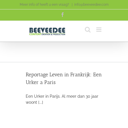
Skip
Meer info of heeft u een vraag?
|
info@beeveedee.com
to
Facebook
content
rijk: Een
Reportage Leven in Frankrijk: Een
Urker a Paris
Een Urker in Parijs. Al meer dan 30 jaar
woont [...]