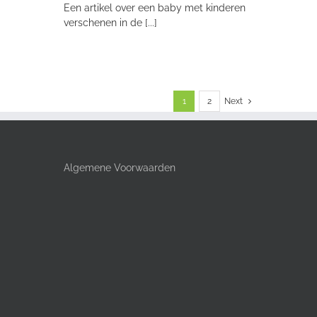
Een artikel over een baby met kinderen
verschenen in de [...]
1
2
Next
Algemene Voorwaarden